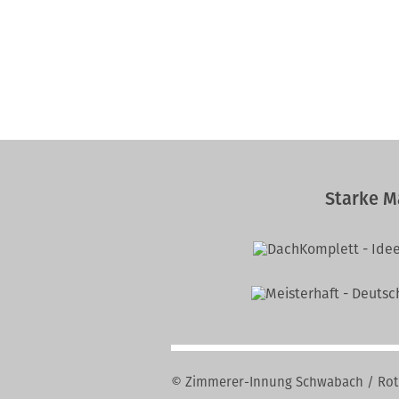
Starke M
© Zimmerer-Innung Schwabach / Roth 