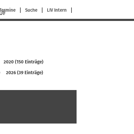
avigation
Termine
Suche
LIV Intern
UF
berspringen
2020 (150 Einträge)
)
2026 (39 Einträge)