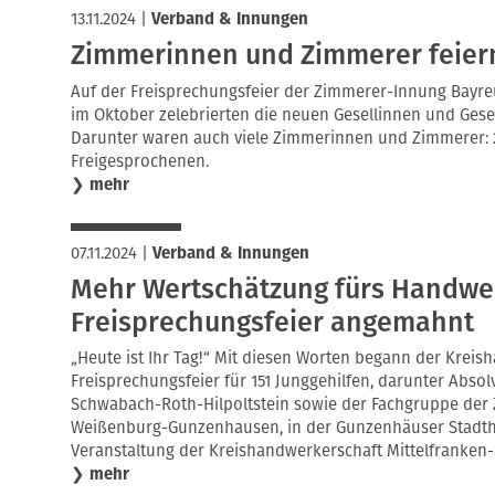
13.11.2024
|
Verband & Innungen
Zimmerinnen und Zimmerer feier
Auf der Freisprechungsfeier der Zimmerer-Innung Bay
im Oktober zelebrierten die neuen Gesellinnen und Gesel
Darunter waren auch viele Zimmerinnen und Zimmerer: 2
Freigesprochenen.
❯
mehr
07.11.2024
|
Verband & Innungen
Mehr Wertschätzung fürs Handwe
Freisprechungsfeier angemahnt
„Heute ist Ihr Tag!“ Mit diesen Worten begann der Krei
Freisprechungsfeier für 151 Junggehilfen, darunter Abs
Schwabach-Roth-Hilpoltstein sowie der Fachgruppe de
Weißenburg-Gunzenhausen, in der Gunzenhäuser Stadthall
Veranstaltung der Kreishandwerkerschaft Mittelfranken-
❯
mehr