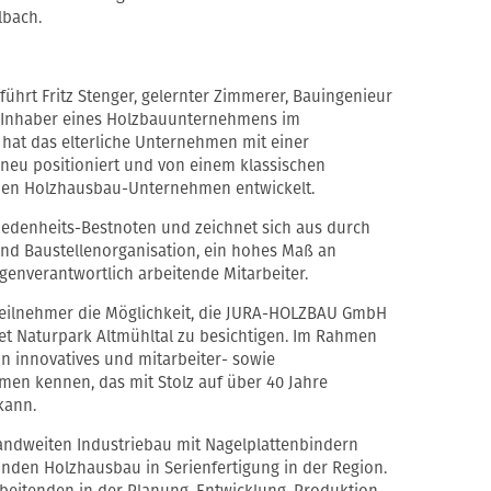
lbach.
hrt Fritz Stenger, gelernter Zimmerer, Bauingenieur
 Inhaber eines Holzbauunternehmens im
hat das elterliche Unternehmen mit einer
neu positioniert und von einem klassischen
chen Holzhausbau-Unternehmen entwickelt.
edenheits-Bestnoten und zeichnet sich aus durch
nd Baustellenorganisation, ein hohes Maß an
igenverantwortlich arbeitende Mitarbeiter.
 Teilnehmer die Möglichkeit, die JURA-HOLZBAU GmbH
et Naturpark Altmühltal zu besichtigen. Im Rahmen
in innovatives und mitarbeiter- sowie
men kennen, das mit Stolz auf über 40 Jahre
kann.
andweiten Industriebau mit Nagelplattenbindern
den Holzhausbau in Serienfertigung in der Region.
beitenden in der Planung, Entwicklung, Produktion