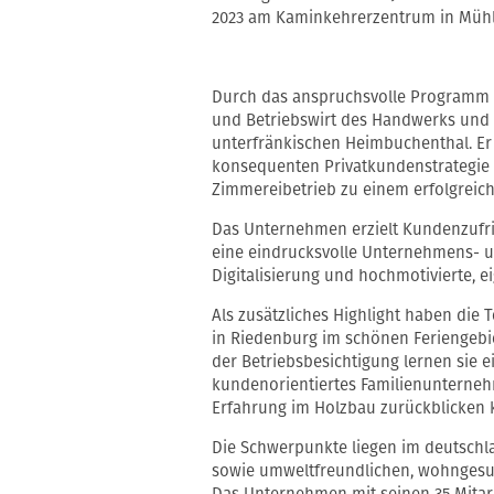
2023 am Kaminkehrerzentrum in Müh
Durch das anspruchsvolle Programm fü
und Betriebswirt des Handwerks und
unterfränkischen Heimbuchenthal. Er 
konsequenten Privatkundenstrategie 
Zimmereibetrieb zu einem erfolgrei
Das Unternehmen erzielt Kundenzufri
eine eindrucksvolle Unternehmens- u
Digitalisierung und hochmotivierte, e
Als zusätzliches Highlight haben die
in Riedenburg im schönen Feriengebi
der Betriebsbesichtigung lernen sie e
kundenorientiertes Familienunterneh
Erfahrung im Holzbau zurückblicken 
Die Schwerpunkte liegen im deutschl
sowie umweltfreundlichen, wohngesun
Das Unternehmen mit seinen 35 Mitar