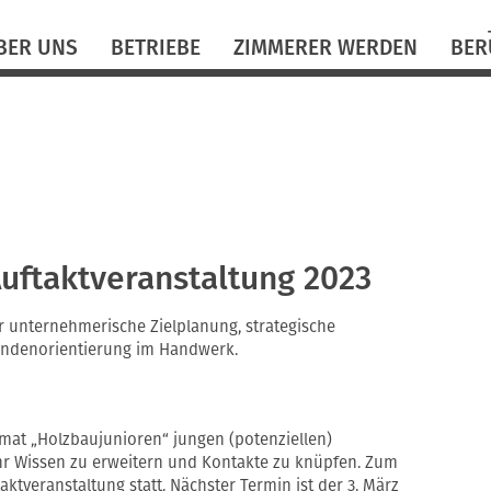
N
BER UNS
BETRIEBE
ZIMMERER WERDEN
BER
ü
uftaktveranstaltung 2023
er unternehmerische Zielplanung, strategische
Kundenorientierung im Handwerk.
rmat „Holzbaujunioren“ jungen (potenziellen)
ihr Wissen zu erweitern und Kontakte zu knüpfen. Zum
taktveranstaltung statt. Nächster Termin ist der 3. März